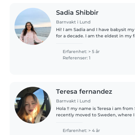
Sadia Shibbir
Barnvakt i Lund
Hi! I am Sadia and I have babysit m
for a decade. I am the eldest in my fa
care of my other siblings. Moreover,
of home..
Erfarenhet: > 5 år
Referenser: 1
Teresa fernandez
Barnvakt i Lund
Hola !! my name is Teresa i am from 
recently moved to Sweden, where I 
time nanny job. I have previous experience as an au pair
in Ireland,..
Erfarenhet: > 4 år