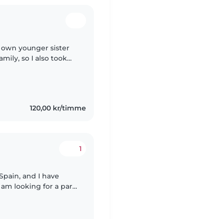
y own younger sister
mily, so I also took
 I have an experience
120,00 kr/timme
1
Spain, and I have
am looking for a part-