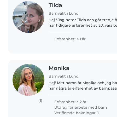
Tilda
Barnvakt i Lund
Hej ! Jag heter Tilda och går tredje 
har tidigare erfarenhet av att vara b
tag sen) hjälpte en familj under nå
var..
Erfarenhet: < 1 år
Monika
Barnvakt i Lund
Hej! Mitt namn är Monika och jag har 
har några år erfarenhet av barnpass
allt från nyfödda till 7-åringar. Nu nä
(1)
Erfarenhet: > 2 år
Utdrag för arbete med barn
Verifierade bokningar: 1