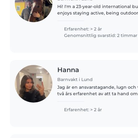
Hi! I'm a 23-year-old international 
enjoys staying active, being outdoo
people. I'm responsible, calm, and
children. I'm mainly..
Erfarenhet: > 2 år
Genomsnittlig svarstid: 2 timmar
Hanna
Barnvakt i Lund
Jag är en ansvarstagande, lugn och
två års erfarenhet av att ta hand om 
från småbarn till tonåringar. Jag har
arbeta med..
Erfarenhet: > 2 år