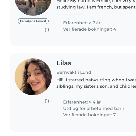
Hello! My name is Emilie, I am 20 years old and currently
studying law. I am french, but spent a year in the USA
which allowed me to become bilingual in
always..
Familjens favorit
Erfarenhet: > 7 år
Verifierade bokningar: 4
(1)
Lilas
Barnvakt i Lund
Hii!! I started babysitting when I was 12. I babysat my
siblings, my sister's son, and childr
acquaintances. At the moment I'm i
studying physics engineering...
(1)
Erfarenhet: > 4 år
Utdrag för arbete med barn
Verifierade bokningar: 7