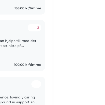
r
155,00 kr/timme
2
an hjälpa till med det
t att hitta på
 både inomhus och
100,00 kr/timme
ience, lovingly caring
kground in support and