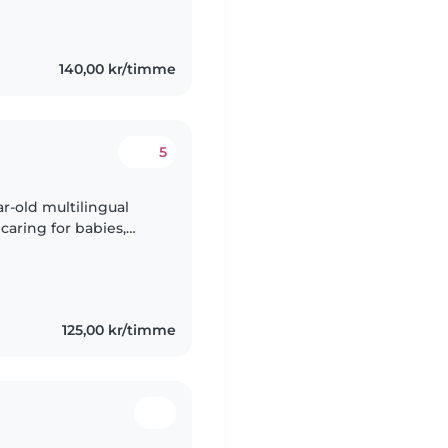
aying games, and
140,00 kr/timme
5
ar-old multilingual
caring for babies,
ortable with pets,
125,00 kr/timme