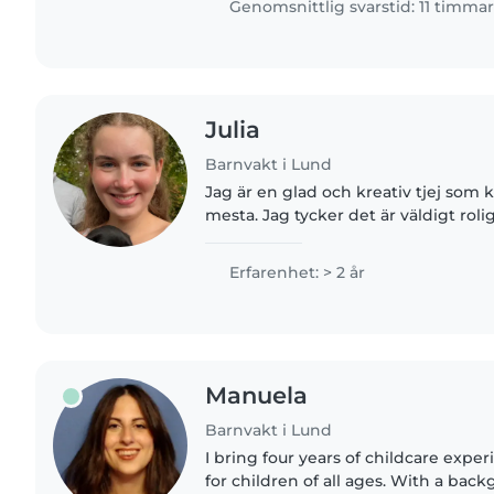
Genomsnittlig svarstid: 11 timma
Julia
Barnvakt i Lund
Jag är en glad och kreativ tjej som k
mesta. Jag tycker det är väldigt rolig
aktiviteter med barnen jag passar,
utomhus. Jag har..
Erfarenhet: > 2 år
Manuela
Barnvakt i Lund
I bring four years of childcare exper
for children of all ages. With a bac