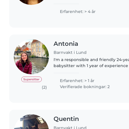
education, I love reading aloud, pl
helping with..
Erfarenhet: > 4 år
Antonia
Barnvakt i Lund
I'm a responsible and friendly 24-ye
babysitter with 1 year of experience 
toddlers, and preschoolers. I'm comf
cooking, chores,..
Supersitter
Erfarenhet: > 1 år
Verifierade bokningar: 2
(2)
Quentin
Barnvakt i Lund