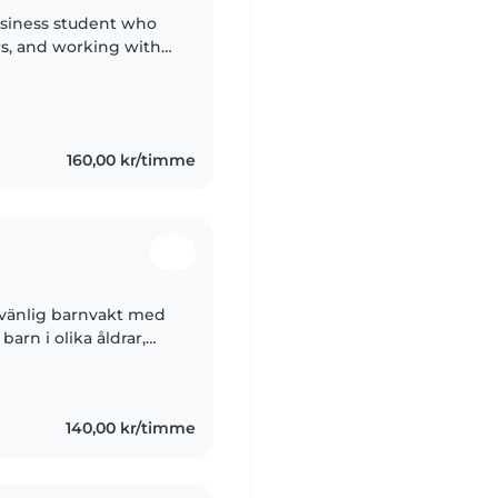
business student who
rs, and working with
 dependable with
160,00 kr/timme
 vänlig barnvakt med
barn i olika åldrar,
 erfarenhet av att
140,00 kr/timme