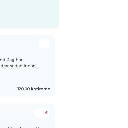
und. Jag har
åldrar sedan innan
 även haft praktik på
120,00 kr/timme
6