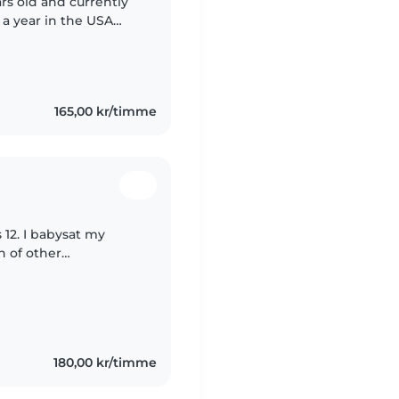
 English! I have
165,00 kr/timme
en of other
n my second year of
180,00 kr/timme