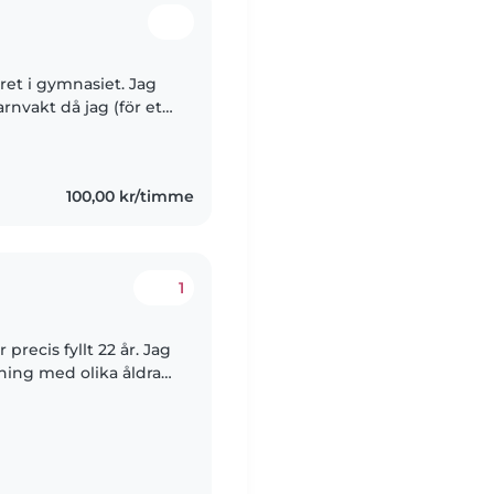
året i gymnasiet. Jag
arnvakt då jag (för ett
gra månaders tid. Det
100,00 kr/timme
1
precis fyllt 22 år. Jag
ning med olika åldrar,
r jag arbetar på hotell..