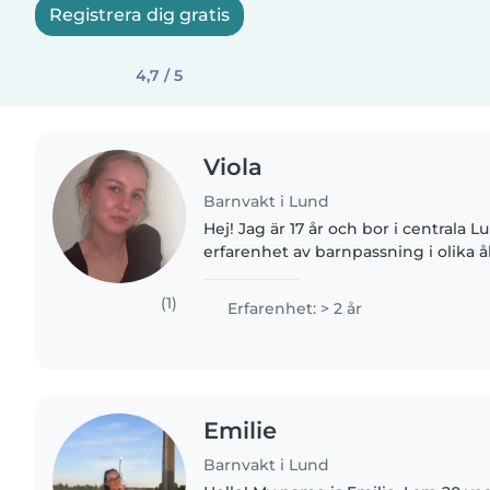
Registrera dig gratis
4,7 / 5
Viola
Barnvakt i Lund
Hej! Jag är 17 år och bor i centrala L
erfarenhet av barnpassning i olika 
som jag gärna berättar mer om samt
förskola i tre veckor,..
(1)
Erfarenhet: > 2 år
Emilie
Barnvakt i Lund