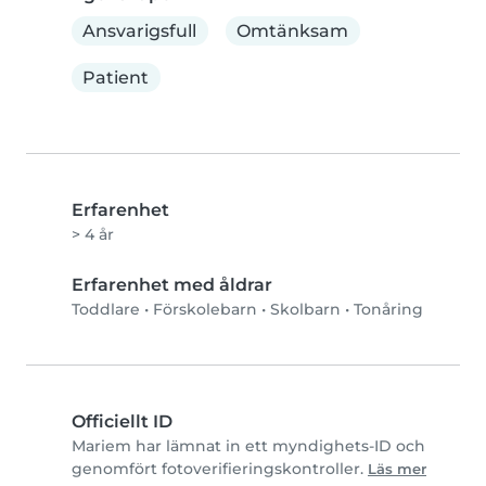
Ansvarigsfull
Omtänksam
Patient
Erfarenhet
> 4 år
Erfarenhet med åldrar
Toddlare
•
Förskolebarn
•
Skolbarn
•
Tonåring
Officiellt ID
Mariem har lämnat in ett myndighets-ID och
genomfört fotoverifieringskontroller.
Läs mer