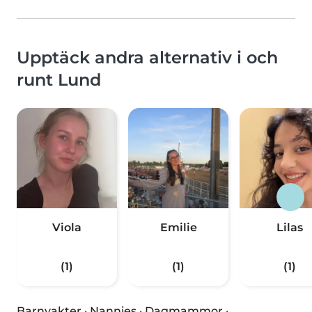
Upptäck andra alternativ i och
runt Lund
Viola
Emilie
Lilas
(1)
(1)
(1)
Barnvakter
·
Nannies
·
Dagmammor
·