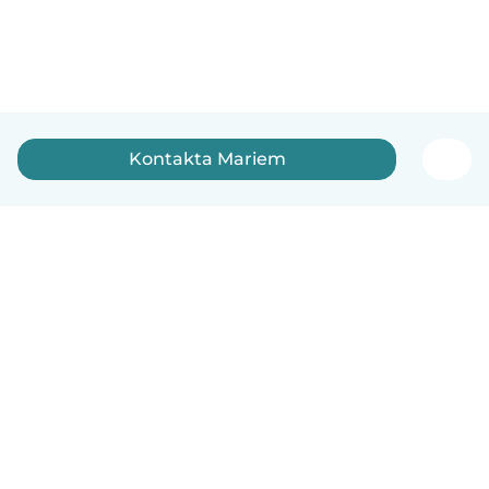
Kontakta Mariem
Svenska
Så fungerar det
Hjälp
Villkor & Sekretess
Priser
Företagsinformation
Babysits Företag