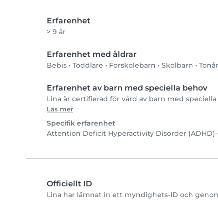
Erfarenhet
> 9 år
Erfarenhet med åldrar
Bebis
•
Toddlare
•
Förskolebarn
•
Skolbarn
•
Tonå
Erfarenhet av barn med speciella behov
Lina är certifierad för vård av barn med speciella 
Läs mer
Specifik erfarenhet
Attention Deficit Hyperactivity Disorder (ADHD)
Officiellt ID
Lina har lämnat in ett myndighets-ID och genomf