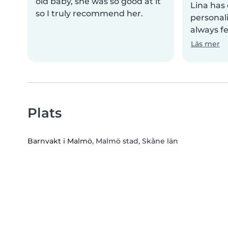
old baby, she was so good at it
Lina has 
so I truly recommend her.
personal
always fe
Läs mer
Plats
Barnvakt i Malmö
, Malmö stad, Skåne län