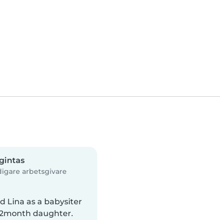
gintas
digare arbetsgivare
d Lina as a babysiter
12month daughter.