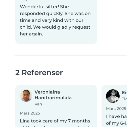
Wonderful sitter! She
responded quickly. She was on
time and very kind with our
child. We would gladly request
her again.
2 Referenser
Veroniaina
Ei
Hanitrarimalala
Ti
Vän
Mars 2025
Mars 2025
I have ha
Lina took care of my 7 months
of my 6-