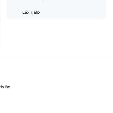
Läxhjälp
ds län