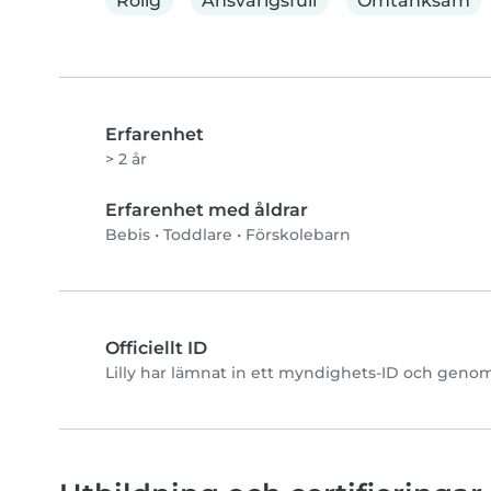
Rolig
Ansvarigsfull
Omtänksam
Erfarenhet
> 2 år
Erfarenhet med åldrar
Bebis
•
Toddlare
•
Förskolebarn
Officiellt ID
Lilly har lämnat in ett myndighets-ID och genomf