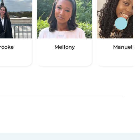
rooke
Mellony
Manuela