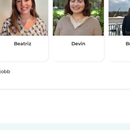
Beatriz
Devin
B
jobb