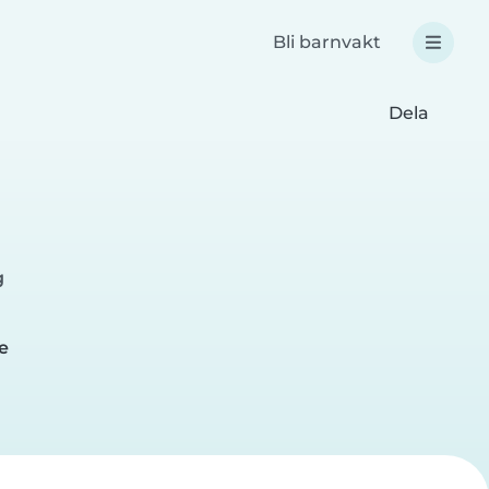
Bli barnvakt
Dela
g
e