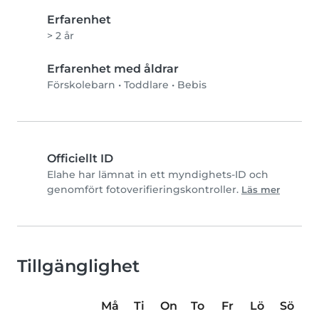
Erfarenhet
> 2 år
Erfarenhet med åldrar
Förskolebarn
•
Toddlare
•
Bebis
Officiellt ID
Elahe har lämnat in ett myndighets-ID och
genomfört fotoverifieringskontroller.
Läs mer
Tillgänglighet
Må
Ti
On
To
Fr
Lö
Sö