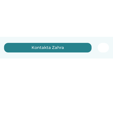
Kontakta Zahra
Svenska
Så fungerar det
Hjälp
Villkor & Sekretess
Priser