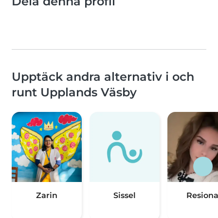
Dela denna profil
Upptäck andra alternativ i och
runt Upplands Väsby
Zarin
Sissel
Resion