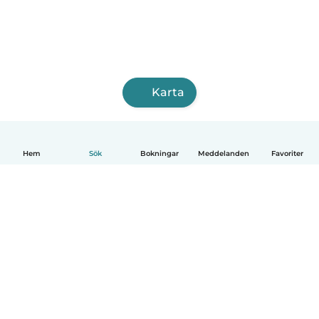
Karta
Hem
Sök
Bokningar
Meddelanden
Favoriter
Svenska
Så fungerar det
Hjälp
Villkor & Sekretess
Priser
Företagsinformation
Babysits Företag