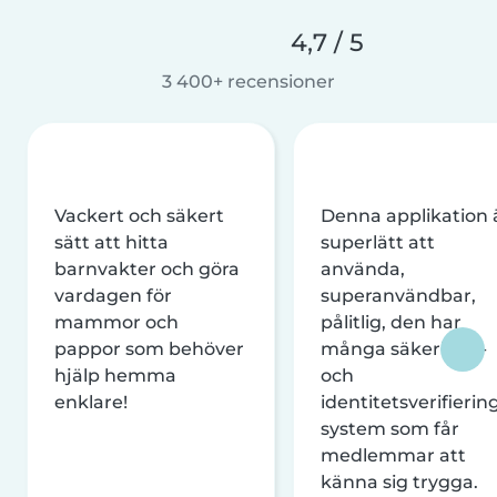
4,7 / 5
3 400+ recensioner
Vackert och säkert
Denna applikation 
sätt att hitta
superlätt att
barnvakter och göra
använda,
vardagen för
superanvändbar,
mammor och
pålitlig, den har
pappor som behöver
många säkerhets-
hjälp hemma
och
enklare!
identitetsverifierin
system som får
medlemmar att
känna sig trygga.