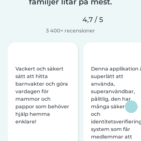
familjer litar på mest.
4,7 / 5
3 400+ recensioner
Vackert och säkert
Denna applikation 
sätt att hitta
superlätt att
barnvakter och göra
använda,
vardagen för
superanvändbar,
mammor och
pålitlig, den har
pappor som behöver
många säkerhets-
hjälp hemma
och
enklare!
identitetsverifierin
system som får
medlemmar att