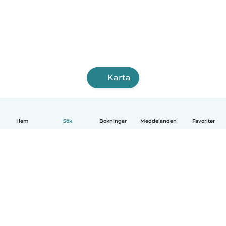
Karta
Hem
Sök
Bokningar
Meddelanden
Favoriter
Svenska
Så fungerar det
Hjälp
Villkor & Sekretess
Priser
Företagsinformation
Babysits Företag