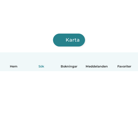
Karta
Hem
Sök
Bokningar
Meddelanden
Favoriter
Svenska
Så fungerar det
Hjälp
Villkor & Sekretess
Priser
Företagsinformation
Babysits Företag