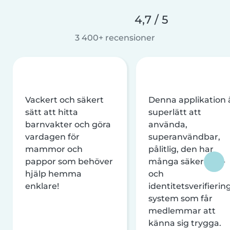
4,7 / 5
3 400+ recensioner
Vackert och säkert
Denna applikation 
sätt att hitta
superlätt att
barnvakter och göra
använda,
vardagen för
superanvändbar,
mammor och
pålitlig, den har
pappor som behöver
många säkerhets-
hjälp hemma
och
enklare!
identitetsverifierin
system som får
medlemmar att
känna sig trygga.