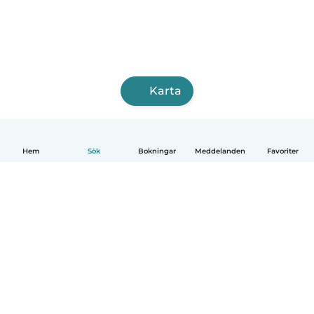
Karta
Hem
Sök
Bokningar
Meddelanden
Favoriter
Svenska
Så fungerar det
Hjälp
Villkor & Sekretess
Priser
Företagsinformation
Babysits Företag