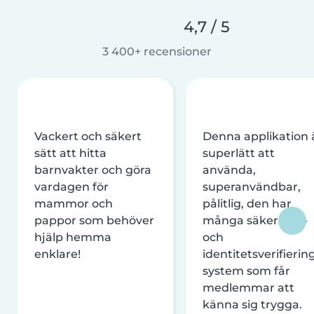
4,7 / 5
3 400+ recensioner
Vackert och säkert
Denna applikation 
sätt att hitta
superlätt att
barnvakter och göra
använda,
vardagen för
superanvändbar,
mammor och
pålitlig, den har
pappor som behöver
många säkerhets-
hjälp hemma
och
enklare!
identitetsverifierin
system som får
medlemmar att
känna sig trygga.