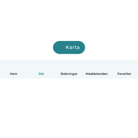
Karta
Hem
Sök
Bokningar
Meddelanden
Favoriter
Svenska
Så fungerar det
Hjälp
Villkor & Sekretess
Priser
Företagsinformation
Babysits Företag