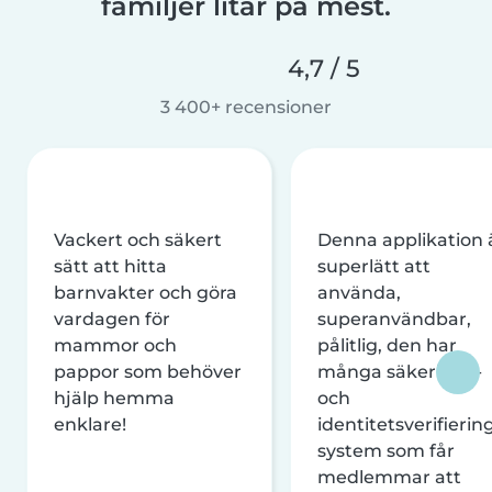
familjer litar på mest.
4,7 / 5
3 400+ recensioner
Vackert och säkert
Denna applikation 
sätt att hitta
superlätt att
barnvakter och göra
använda,
vardagen för
superanvändbar,
mammor och
pålitlig, den har
pappor som behöver
många säkerhets-
hjälp hemma
och
enklare!
identitetsverifierin
system som får
medlemmar att