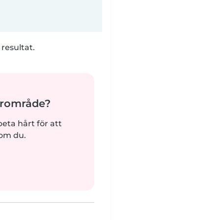
 resultat.
ärområde?
beta hårt för att
som du.