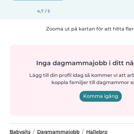
4,7 / 5
Zooma ut på kartan för att hitta fler
Inga dagmammajobb i ditt n
Lägg till din profil idag så kommer vi att ar
koppla familjer till dagmammor 
Komma igång
Babysits
Dagmammajobb
Hallebro