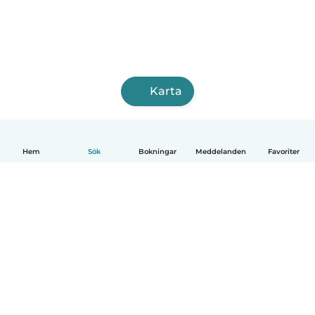
Karta
Hem
Sök
Bokningar
Meddelanden
Favoriter
Svenska
Så fungerar det
Hjälp
Villkor & Sekretess
Priser
Företagsinformation
Babysits Företag