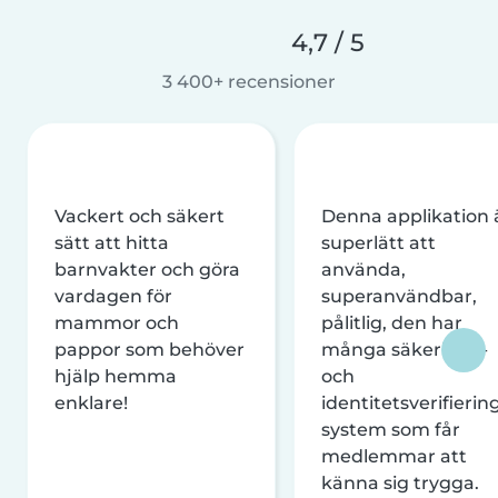
4,7 / 5
3 400+ recensioner
Vackert och säkert
Denna applikation 
sätt att hitta
superlätt att
barnvakter och göra
använda,
vardagen för
superanvändbar,
mammor och
pålitlig, den har
pappor som behöver
många säkerhets-
hjälp hemma
och
enklare!
identitetsverifierin
system som får
medlemmar att
känna sig trygga.