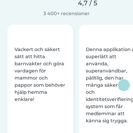
4,7 / 5
3 400+ recensioner
Vackert och säkert
Denna applikation 
sätt att hitta
superlätt att
barnvakter och göra
använda,
vardagen för
superanvändbar,
mammor och
pålitlig, den har
pappor som behöver
många säkerhets-
hjälp hemma
och
enklare!
identitetsverifierin
system som får
medlemmar att
känna sig trygga.