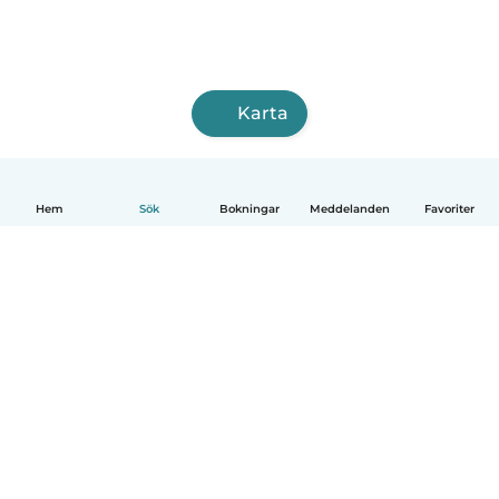
Karta
Hem
Sök
Bokningar
Meddelanden
Favoriter
Svenska
Så fungerar det
Hjälp
Villkor & Sekretess
Priser
Företagsinformation
Babysits Företag
Communityregler