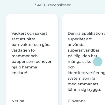
3 400+ recensioner
Vackert och säkert
Denna applikation 
sätt att hitta
superlätt att
barnvakter och göra
använda,
vardagen för
superanvändbar,
mammor och
pålitlig, den har
pappor som behöver
många säkerhets-
hjälp hemma
och
enklare!
identitetsverifierin
system som får
medlemmar att
känna sig trygga.
Nerina
Giovanna