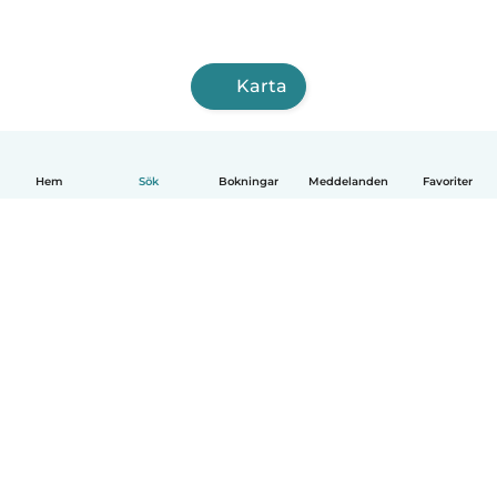
Karta
Hem
Sök
Bokningar
Meddelanden
Favoriter
Svenska
Så fungerar det
Hjälp
Villkor & Sekretess
Priser
Företagsinformation
Babysits Företag
Communityregler