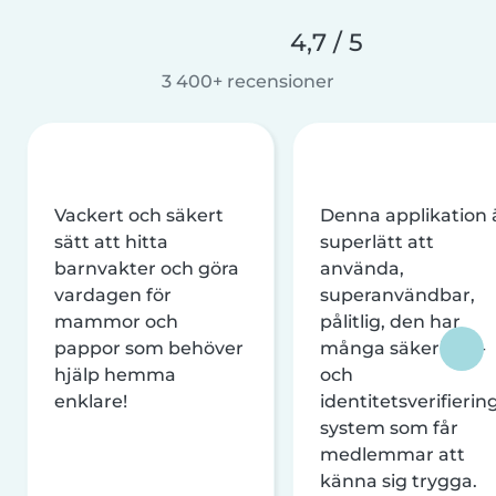
4,7 / 5
3 400+ recensioner
Vackert och säkert
Denna applikation 
sätt att hitta
superlätt att
barnvakter och göra
använda,
vardagen för
superanvändbar,
mammor och
pålitlig, den har
pappor som behöver
många säkerhets-
hjälp hemma
och
enklare!
identitetsverifierin
system som får
medlemmar att
känna sig trygga.