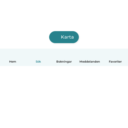
Karta
Hem
Sök
Bokningar
Meddelanden
Favoriter
Svenska
Så fungerar det
Hjälp
Villkor & Sekretess
Priser
Företagsinformation
Babysits Företag