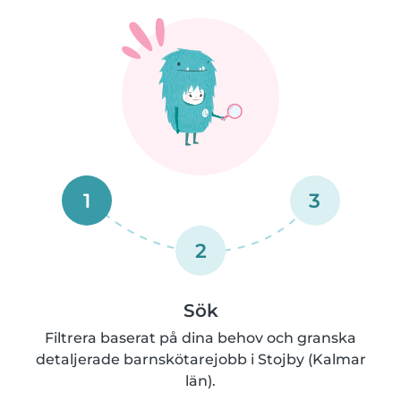
1
3
2
Sök
Filtrera baserat på dina behov och granska
detaljerade barnskötarejobb i Stojby (Kalmar
län).