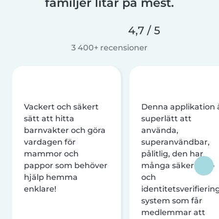
familjer litar på mest.
4,7 / 5
3 400+ recensioner
Vackert och säkert
Denna applikation 
sätt att hitta
superlätt att
barnvakter och göra
använda,
vardagen för
superanvändbar,
mammor och
pålitlig, den har
pappor som behöver
många säkerhets-
hjälp hemma
och
enklare!
identitetsverifierin
system som får
medlemmar att