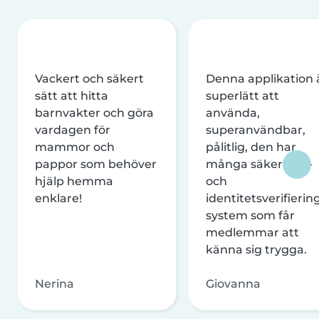
Vackert och säkert
Denna applikation 
sätt att hitta
superlätt att
barnvakter och göra
använda,
vardagen för
superanvändbar,
mammor och
pålitlig, den har
pappor som behöver
många säkerhets-
hjälp hemma
och
enklare!
identitetsverifierin
system som får
medlemmar att
känna sig trygga.
Nerina
Giovanna