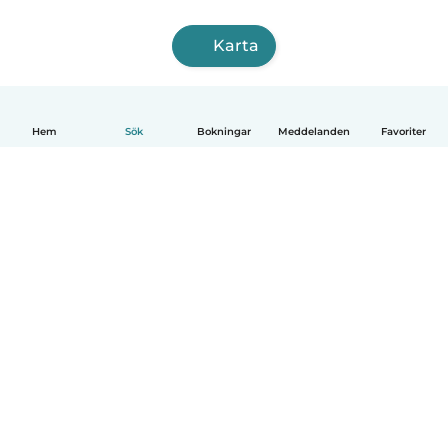
Karta
Hem
Sök
Bokningar
Meddelanden
Favoriter
Svenska
Så fungerar det
Hjälp
Villkor & Sekretess
Priser
Företagsinformation
Babysits Företag
Communityregler