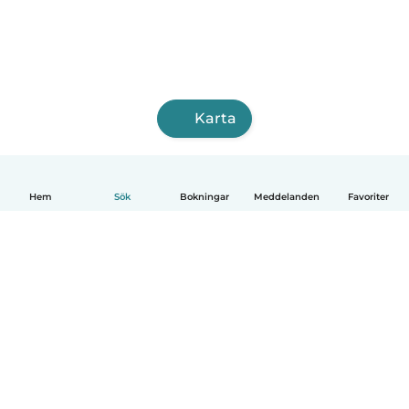
Karta
Hem
Sök
Bokningar
Meddelanden
Favoriter
Svenska
Så fungerar det
Hjälp
Villkor & Sekretess
Priser
Företagsinformation
Babysits Företag