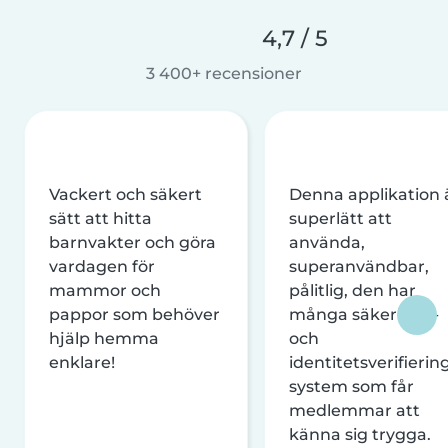
4,7 / 5
3 400+ recensioner
Vackert och säkert
Denna applikation 
sätt att hitta
superlätt att
barnvakter och göra
använda,
vardagen för
superanvändbar,
mammor och
pålitlig, den har
pappor som behöver
många säkerhets-
hjälp hemma
och
enklare!
identitetsverifierin
system som får
medlemmar att
känna sig trygga.