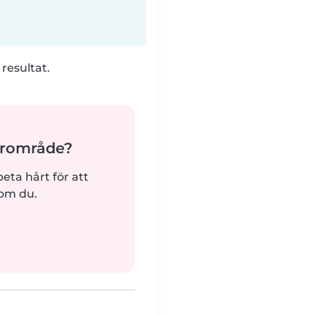
 resultat.
ärområde?
beta hårt för att
som du.