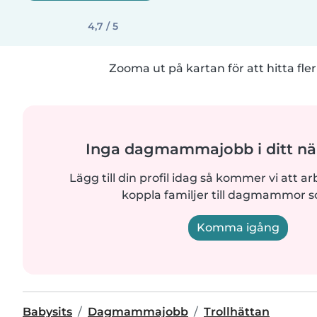
4,7 / 5
Zooma ut på kartan för att hitta fler
Inga dagmammajobb i ditt n
Lägg till din profil idag så kommer vi att ar
koppla familjer till dagmammor 
Komma igång
Babysits
Dagmammajobb
Trollhättan