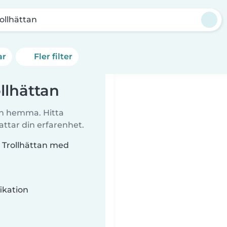
ollhättan
ar
Fler filter
lhättan
arn hemma. Hitta
tar din erfarenhet.
 Trollhättan med
ikation