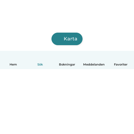
Karta
Hem
Sök
Bokningar
Meddelanden
Favoriter
Svenska
Så fungerar det
Hjälp
Villkor & Sekretess
Priser
Företagsinformation
Babysits Företag