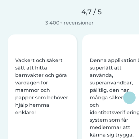
4,7 / 5
3 400+ recensioner
Vackert och säkert
Denna applikation 
sätt att hitta
superlätt att
barnvakter och göra
använda,
vardagen för
superanvändbar,
mammor och
pålitlig, den har
pappor som behöver
många säkerhets-
hjälp hemma
och
enklare!
identitetsverifierin
system som får
medlemmar att
känna sig trygga.