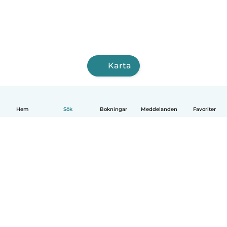
Karta
Hem
Sök
Bokningar
Meddelanden
Favoriter
Svenska
Så fungerar det
Hjälp
Villkor & Sekretess
Priser
Företagsinformation
Babysits Företag