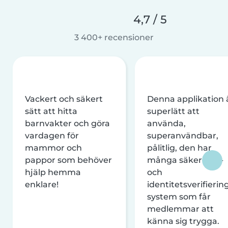
4,7 / 5
3 400+ recensioner
Vackert och säkert
Denna applikation 
sätt att hitta
superlätt att
barnvakter och göra
använda,
vardagen för
superanvändbar,
mammor och
pålitlig, den har
pappor som behöver
många säkerhets-
hjälp hemma
och
enklare!
identitetsverifierin
system som får
medlemmar att
känna sig trygga.