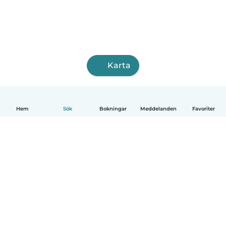
Karta
Hem
Sök
Bokningar
Meddelanden
Favoriter
Svenska
Så fungerar det
Hjälp
Villkor & Sekretess
Priser
Företagsinformation
Babysits Företag