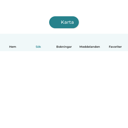
Karta
Hem
Sök
Bokningar
Meddelanden
Favoriter
Svenska
Så fungerar det
Hjälp
Villkor & Sekretess
Priser
Företagsinformation
Babysits Företag
Communityregler