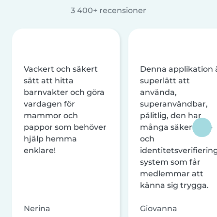
3 400+ recensioner
Vackert och säkert
Denna applikation 
sätt att hitta
superlätt att
barnvakter och göra
använda,
vardagen för
superanvändbar,
mammor och
pålitlig, den har
pappor som behöver
många säkerhets-
hjälp hemma
och
enklare!
identitetsverifierin
system som får
medlemmar att
känna sig trygga.
Nerina
Giovanna