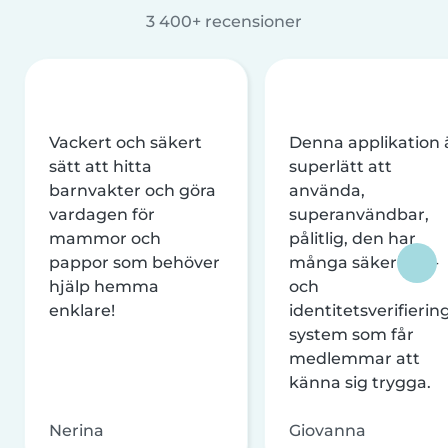
3 400+ recensioner
Vackert och säkert
Denna applikation 
sätt att hitta
superlätt att
barnvakter och göra
använda,
vardagen för
superanvändbar,
mammor och
pålitlig, den har
pappor som behöver
många säkerhets-
hjälp hemma
och
enklare!
identitetsverifierin
system som får
medlemmar att
känna sig trygga.
Nerina
Giovanna