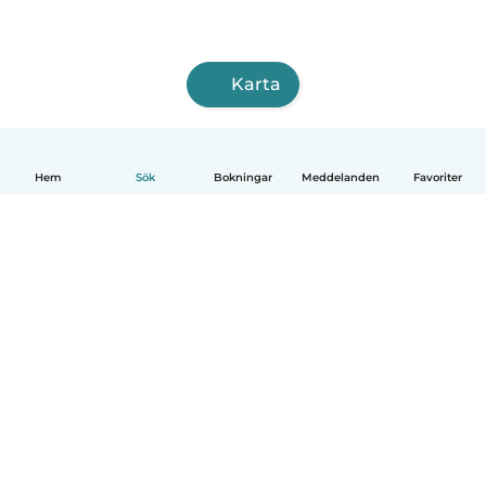
Karta
Hem
Sök
Bokningar
Meddelanden
Favoriter
Svenska
Så fungerar det
Hjälp
Villkor & Sekretess
Priser
Företagsinformation
Babysits Företag
Communityregler