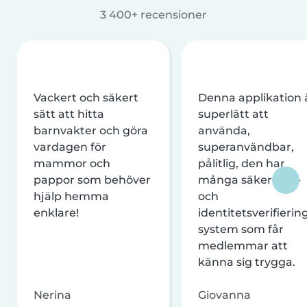
3 400+ recensioner
Vackert och säkert
Denna applikation 
sätt att hitta
superlätt att
barnvakter och göra
använda,
vardagen för
superanvändbar,
mammor och
pålitlig, den har
pappor som behöver
många säkerhets-
hjälp hemma
och
enklare!
identitetsverifierin
system som får
medlemmar att
känna sig trygga.
Nerina
Giovanna