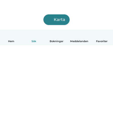
Karta
Hem
Sök
Bokningar
Meddelanden
Favoriter
Svenska
Så fungerar det
Hjälp
Villkor & Sekretess
Priser
Företagsinformation
Babysits Företag
Communityregler