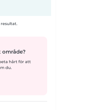
 resultat.
tt område?
beta hårt för att
om du.