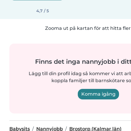
4,7 / 5
Zooma ut på kartan för att hitta fler
Finns det inga nannyjobb i di
Lägg till din profil idag så kommer vi att ar
koppla familjer till barnskötare s
Komma igång
Babysits
Nannyjobb
Brostorp (Kalmar län)