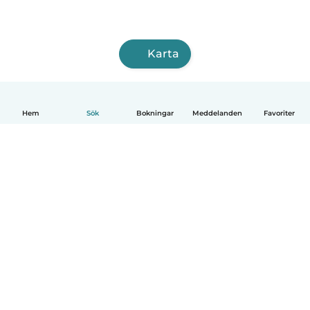
Karta
Hem
Sök
Bokningar
Meddelanden
Favoriter
Svenska
Så fungerar det
Hjälp
Villkor & Sekretess
Priser
Företagsinformation
Babysits Företag
Communityregler