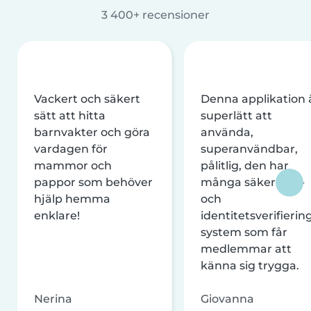
3 400+ recensioner
Vackert och säkert
Denna applikation 
sätt att hitta
superlätt att
barnvakter och göra
använda,
vardagen för
superanvändbar,
mammor och
pålitlig, den har
pappor som behöver
många säkerhets-
hjälp hemma
och
enklare!
identitetsverifierin
system som får
medlemmar att
känna sig trygga.
Nerina
Giovanna