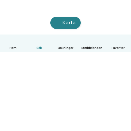
Karta
Hem
Sök
Bokningar
Meddelanden
Favoriter
Svenska
Så fungerar det
Hjälp
Villkor & Sekretess
Priser
Företagsinformation
Babysits Företag
Communityregler