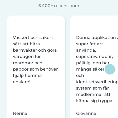
3 400+ recensioner
Vackert och säkert
Denna applikation 
sätt att hitta
superlätt att
barnvakter och göra
använda,
vardagen för
superanvändbar,
mammor och
pålitlig, den har
pappor som behöver
många säkerhets-
hjälp hemma
och
enklare!
identitetsverifierin
system som får
medlemmar att
känna sig trygga.
Nerina
Giovanna