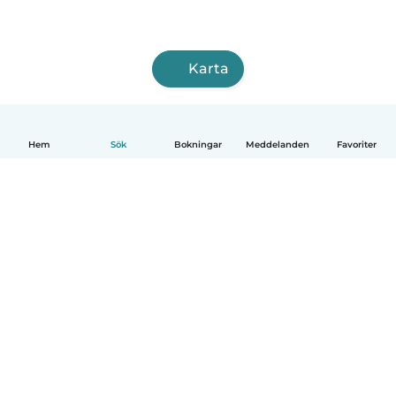
Karta
Hem
Sök
Bokningar
Meddelanden
Favoriter
Svenska
Så fungerar det
Hjälp
Villkor & Sekretess
Priser
Företagsinformation
Babysits Företag
Communityregler