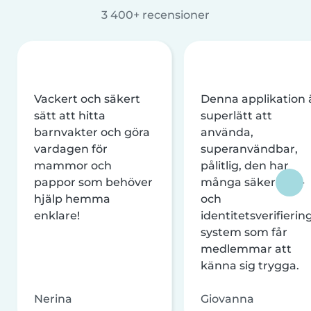
3 400+ recensioner
Vackert och säkert
Denna applikation 
sätt att hitta
superlätt att
barnvakter och göra
använda,
vardagen för
superanvändbar,
mammor och
pålitlig, den har
pappor som behöver
många säkerhets-
hjälp hemma
och
enklare!
identitetsverifierin
system som får
medlemmar att
känna sig trygga.
Nerina
Giovanna