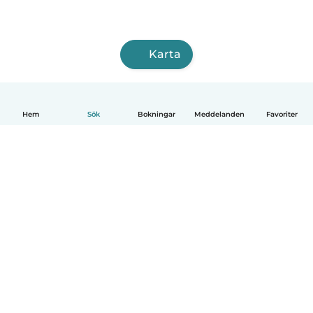
Karta
Hem
Sök
Bokningar
Meddelanden
Favoriter
Svenska
Så fungerar det
Hjälp
Villkor & Sekretess
Priser
Företagsinformation
Babysits Företag
Communityregler