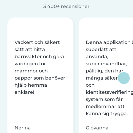
3 400+ recensioner
Vackert och säkert
Denna applikation 
sätt att hitta
superlätt att
barnvakter och göra
använda,
vardagen för
superanvändbar,
mammor och
pålitlig, den har
pappor som behöver
många säkerhets-
hjälp hemma
och
enklare!
identitetsverifierin
system som får
medlemmar att
känna sig trygga.
Nerina
Giovanna