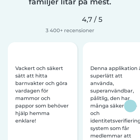
familjer litar på mest.
4,7 / 5
3 400+ recensioner
Vackert och säkert
Denna applikation 
sätt att hitta
superlätt att
barnvakter och göra
använda,
vardagen för
superanvändbar,
mammor och
pålitlig, den har
pappor som behöver
många säkerhets-
hjälp hemma
och
enklare!
identitetsverifierin
system som får
medlemmar att