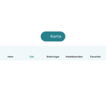
Karta
Hem
Sök
Bokningar
Meddelanden
Favoriter
Svenska
Så fungerar det
Hjälp
Villkor & Sekretess
Priser
Företagsinformation
Babysits Företag