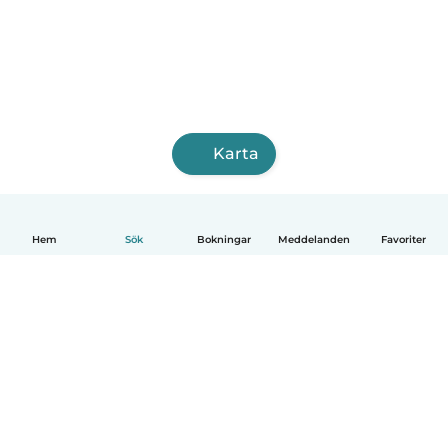
Karta
Hem
Sök
Bokningar
Meddelanden
Favoriter
Svenska
Så fungerar det
Hjälp
Villkor & Sekretess
Priser
Företagsinformation
Babysits Företag