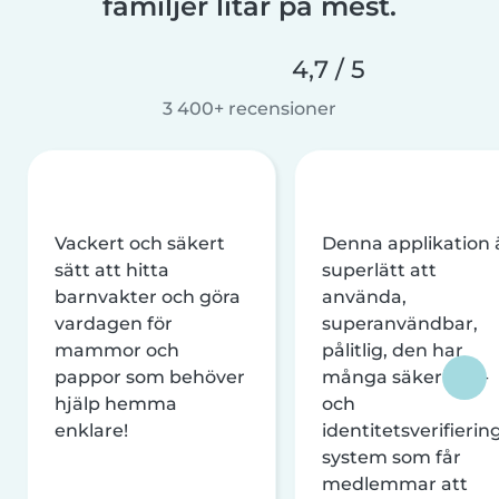
familjer litar på mest.
4,7 / 5
3 400+ recensioner
Vackert och säkert
Denna applikation 
sätt att hitta
superlätt att
barnvakter och göra
använda,
vardagen för
superanvändbar,
mammor och
pålitlig, den har
pappor som behöver
många säkerhets-
hjälp hemma
och
enklare!
identitetsverifierin
system som får
medlemmar att