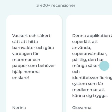
3 400+ recensioner
Vackert och säkert
Denna applikation 
sätt att hitta
superlätt att
barnvakter och göra
använda,
vardagen för
superanvändbar,
mammor och
pålitlig, den har
pappor som behöver
många säkerhets-
hjälp hemma
och
enklare!
identitetsverifierin
system som får
medlemmar att
känna sig trygga.
Nerina
Giovanna