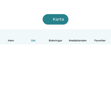
Karta
Hem
Sök
Bokningar
Meddelanden
Favoriter
Svenska
Så fungerar det
Hjälp
Villkor & Sekretess
Priser
Företagsinformation
Babysits Företag
Communityregler