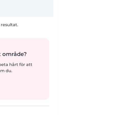
 resultat.
tt område?
beta hårt för att
om du.