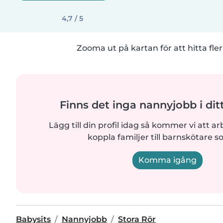
4,7 / 5
Zooma ut på kartan för att hitta fler
Finns det inga nannyjobb i di
Lägg till din profil idag så kommer vi att ar
koppla familjer till barnskötare s
Komma igång
Babysits
Nannyjobb
Stora Rör