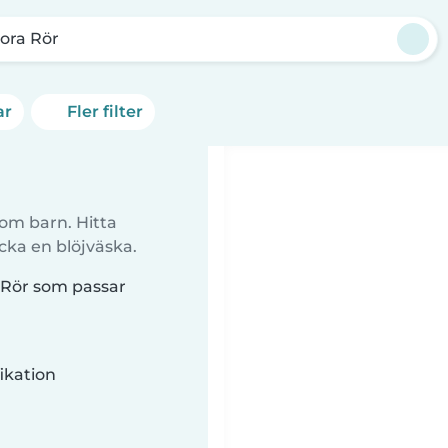
tora Rör
ar
Fler filter
 om barn. Hitta
cka en blöjväska.
a Rör som passar
ikation