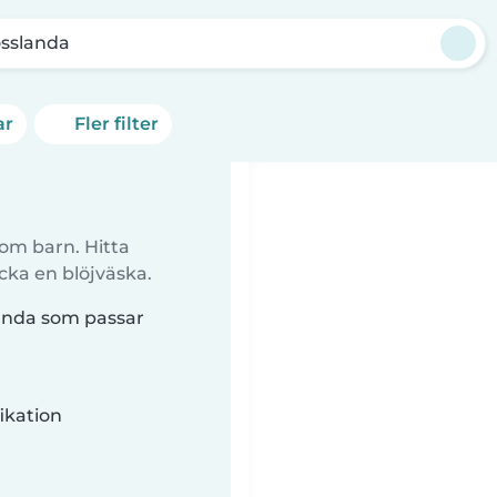
össlanda
ar
Fler filter
 om barn. Hitta
cka en blöjväska.
landa som passar
ikation