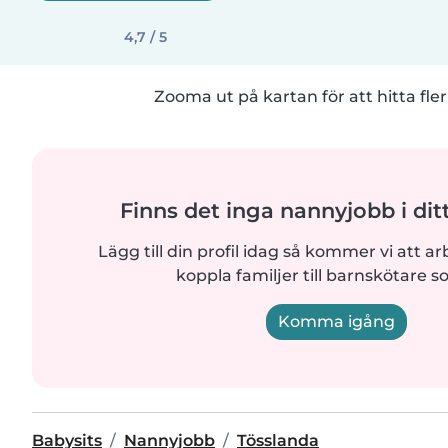
4,7 / 5
Zooma ut på kartan för att hitta fler
Finns det inga nannyjobb i di
Lägg till din profil idag så kommer vi att ar
koppla familjer till barnskötare s
Komma igång
Babysits
Nannyjobb
Tösslanda