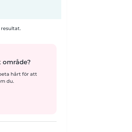
 resultat.
tt område?
beta hårt för att
om du.