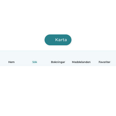
Karta
Hem
Sök
Bokningar
Meddelanden
Favoriter
Svenska
Så fungerar det
Hjälp
Villkor & Sekretess
Priser
Företagsinformation
Babysits Företag