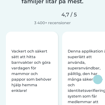
familjer litar på mest.
4,7 / 5
3 400+ recensioner
Vackert och säkert
Denna applikation 
sätt att hitta
superlätt att
barnvakter och göra
använda,
vardagen för
superanvändbar,
mammor och
pålitlig, den har
pappor som behöver
många säkerhets-
hjälp hemma
och
enklare!
identitetsverifierin
system som får
medlemmar att