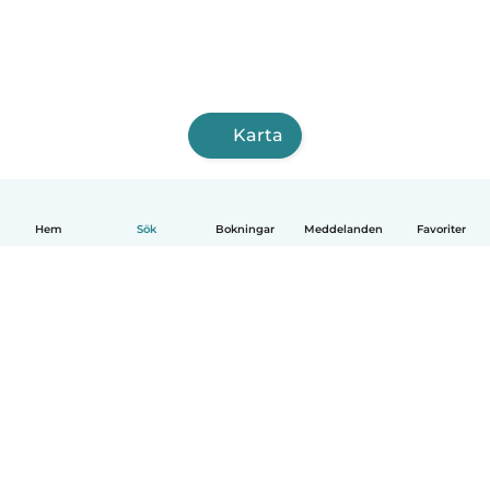
Karta
Hem
Sök
Bokningar
Meddelanden
Favoriter
Svenska
Så fungerar det
Hjälp
Villkor & Sekretess
Priser
Företagsinformation
Babysits Företag