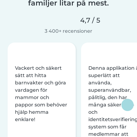
familjer litar på mest.
4,7 / 5
3 400+ recensioner
Vackert och säkert
Denna applikation 
sätt att hitta
superlätt att
barnvakter och göra
använda,
vardagen för
superanvändbar,
mammor och
pålitlig, den har
pappor som behöver
många säkerhets-
hjälp hemma
och
enklare!
identitetsverifierin
system som får
medlemmar att