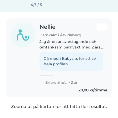
4,7 / 5
Nellie
Barnvakt i Åtvidaberg
Jag är en ansvarstagande och
omtänksam barnvakt med 2 års
erfarenhet av att ta hand om
förskolebarn och spädbarn. Jag
Gå med i Babysits för att se
har erfarenhet av att arbeta med
hela profilen.
barn med autism och känner
mig..
Erfarenhet: > 2 år
120,00 kr/timme
Zooma ut på kartan för att hitta fler resultat.