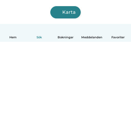
Karta
Hem
Sök
Bokningar
Meddelanden
Favoriter
Svenska
Så fungerar det
Hjälp
Villkor & Sekretess
Priser
Företagsinformation
Babysits Företag
Communityregler