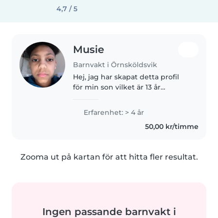
4,7 / 5
Musie
Barnvakt i Örnsköldsvik
Hej, jag har skapat detta profil
för min son vilket är 13 år
gammal allt förutom ålder och
sånt är om han han gillar att
Erfarenhet: > 4 år
passa barn o h har gjort det med
50,00 kr/timme
min väns dotter vilket är..
Zooma ut på kartan för att hitta fler resultat.
Ingen passande barnvakt i