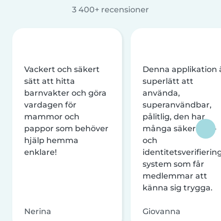
3 400+ recensioner
Vackert och säkert
Denna applikation 
sätt att hitta
superlätt att
barnvakter och göra
använda,
vardagen för
superanvändbar,
mammor och
pålitlig, den har
pappor som behöver
många säkerhets-
hjälp hemma
och
enklare!
identitetsverifierin
system som får
medlemmar att
känna sig trygga.
Nerina
Giovanna