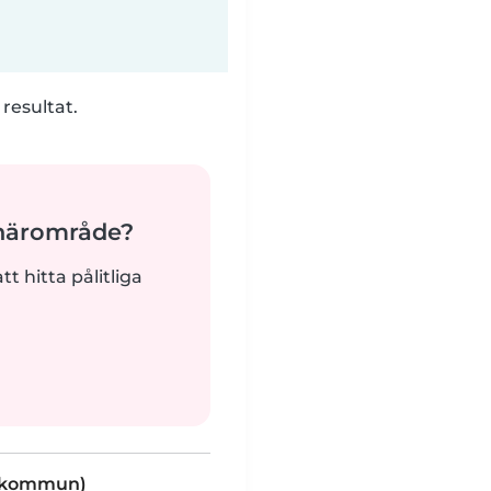
 resultat.
 närområde?
tt hitta pålitliga
s kommun)