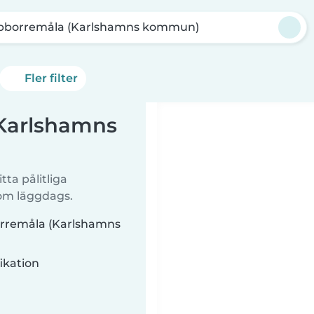
bborremåla (Karlshamns kommun)
Fler filter
(Karlshamns
tta pålitliga
 om läggdags.
borremåla (Karlshamns
ikation