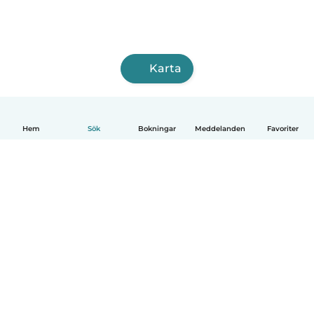
Karta
Hem
Sök
Bokningar
Meddelanden
Favoriter
Svenska
Så fungerar det
Hjälp
Villkor & Sekretess
Priser
Företagsinformation
Babysits Företag
Communityregler