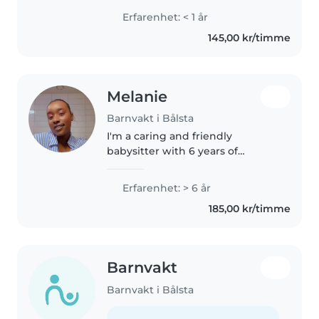
att ta hand om förskolebarn,
Erfarenhet: < 1 år
skolbarn och tonåringar. Jag kan
145,00 kr/timme
hjälpa till med läxorna,..
Melanie
Barnvakt i Bålsta
I'm a caring and friendly
babysitter with 6 years of
experience looking after
children of all ages. I specialize in
Erfarenhet: > 6 år
supporting children with autism
185,00 kr/timme
and physical limitations. I'm
studying..
Barnvakt
Barnvakt i Bålsta