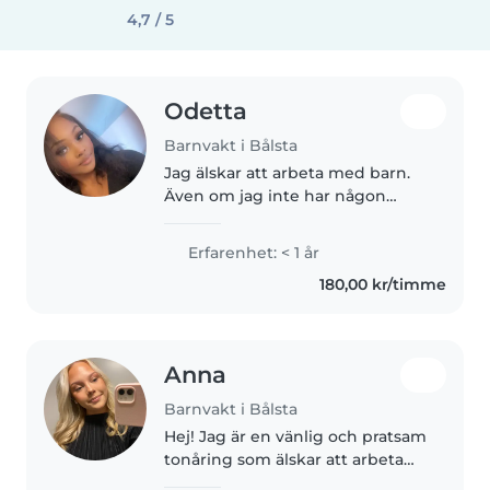
4,7 / 5
Odetta
Barnvakt i Bålsta
Jag älskar att arbeta med barn.
Även om jag inte har någon
tidigare erfarenhet som
barnvakt, är jag entusiastisk,
Erfarenhet: < 1 år
lugn och omtänksam. Jag är
180,00 kr/timme
bekväm med att ta hand om
barn i alla åldrar,..
Anna
Barnvakt i Bålsta
Hej! Jag är en vänlig och pratsam
tonåring som älskar att arbeta
med barn. Jag har erfarenhet av