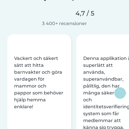
4,7 / 5
3 400+ recensioner
Vackert och säkert
Denna applikation 
sätt att hitta
superlätt att
barnvakter och göra
använda,
vardagen för
superanvändbar,
mammor och
pålitlig, den har
pappor som behöver
många säkerhets-
hjälp hemma
och
enklare!
identitetsverifierin
system som får
medlemmar att
känna sig trygga.