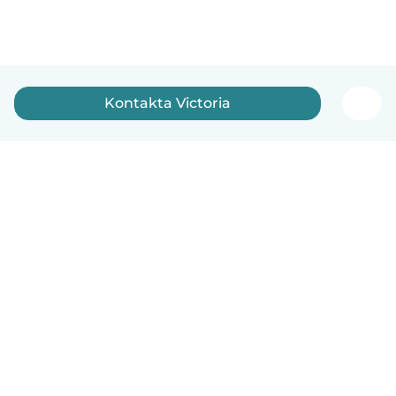
Kontakta Victoria
Svenska
Så fungerar det
Hjälp
Villkor & Sekretess
Priser
Företagsinformation
Babysits Företag
Communityregler