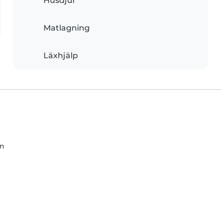
Husdjur
Matlagning
Läxhjälp
än