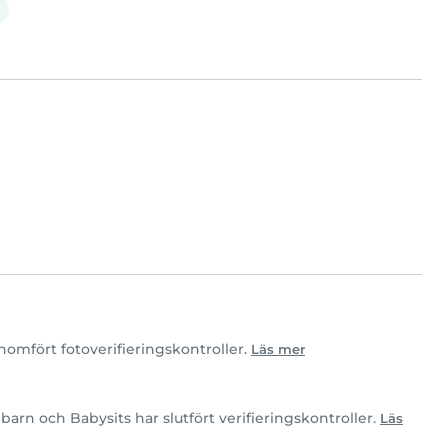
nomfört fotoverifieringskontroller.
Läs mer
barn och Babysits har slutfört verifieringskontroller.
Läs