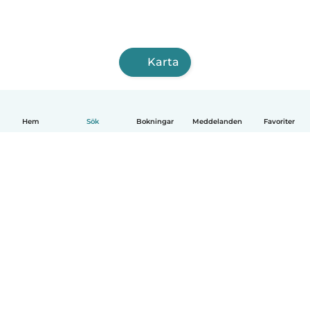
Karta
Hem
Sök
Bokningar
Meddelanden
Favoriter
Svenska
Så fungerar det
Hjälp
Villkor & Sekretess
Priser
Företagsinformation
Babysits Företag
Communityregler