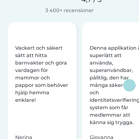
3 400+ recensioner
Vackert och säkert
Denna applikation 
sätt att hitta
superlätt att
barnvakter och göra
använda,
vardagen för
superanvändbar,
mammor och
pålitlig, den har
pappor som behöver
många säkerhets-
hjälp hemma
och
enklare!
identitetsverifierin
system som får
medlemmar att
känna sig trygga.
Nerina
Giovanna