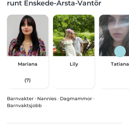
runt Enskede-Årsta-Vantör
Mariana
Lily
Tatiana
(7)
Barnvakter
·
Nannies
·
Dagmammor
·
Barnvaktsjobb