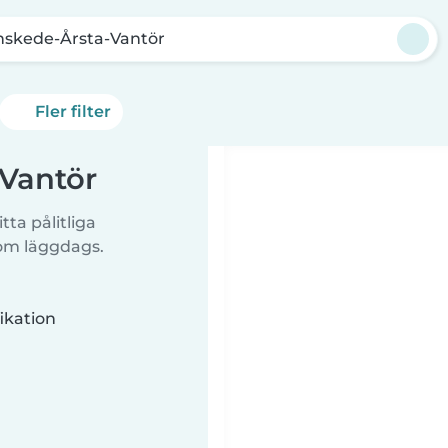
nskede-Årsta-Vantör
Fler filter
-Vantör
tta pålitliga
 om läggdags.
ikation