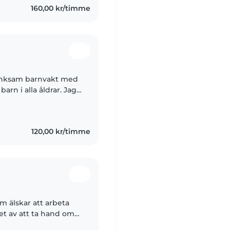
160,00 kr/timme
änksam barnvakt med
arn i alla åldrar. Jag
ed barn som har ADHD,
120,00 kr/timme
m älskar att arbeta
et av att ta hand om
r, matlagning och