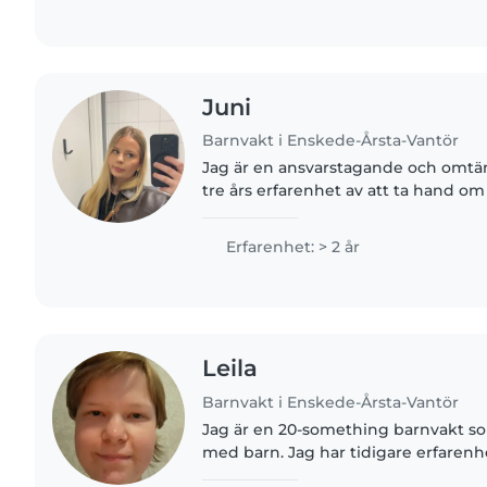
Juni
Barnvakt i Enskede-Årsta-Vantör
Jag är en ansvarstagande och omt
tre års erfarenhet av att ta hand om b
har bra erfarenhet av att arbeta m
ångest och..
Erfarenhet: > 2 år
Leila
Barnvakt i Enskede-Årsta-Vantör
Jag är en 20-something barnvakt so
med barn. Jag har tidigare erfarenh
småbarn och är bekväm med husdju