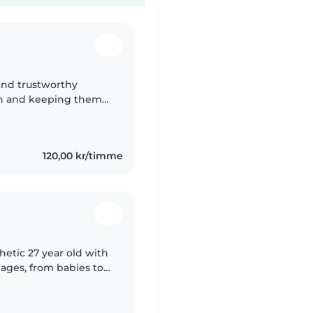
 and trustworthy
en and keeping them
wing. I also enjoy
120,00 kr/timme
hetic 27 year old with
 ages, from babies to
any formal childcare