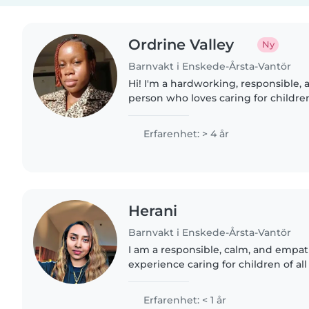
Ordrine Valley
Ny
Barnvakt i Enskede-Årsta-Vantör
Hi! I'm a hardworking, responsible,
person who loves caring for childr
engaged with games, crafts, and dra
keeping spaces clean..
Erfarenhet: > 4 år
Herani
Barnvakt i Enskede-Årsta-Vantör
I am a responsible, calm, and empat
experience caring for children of all
grade-schoolers. While I don't have 
certifications,..
Erfarenhet: < 1 år