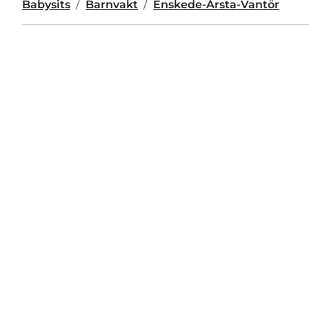
Babysits
Barnvakt
Enskede-Årsta-Vantör