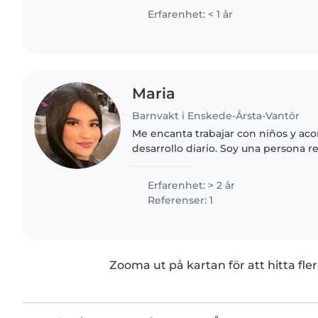
hushållssysslor. Jag..
Erfarenhet: < 1 år
Maria
Barnvakt i Enskede-Årsta-Vantör
Me encanta trabajar con niños y ac
desarrollo diario. Soy una persona r
cariñosa, que valora mucho crear u
tranquilo y respetuoso..
Erfarenhet: > 2 år
Referenser: 1
Zooma ut på kartan för att hitta fler