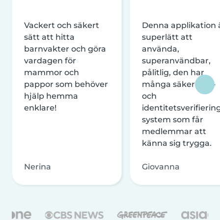
Vackert och säkert
Denna applikation 
sätt att hitta
superlätt att
barnvakter och göra
använda,
vardagen för
superanvändbar,
mammor och
pålitlig, den har
pappor som behöver
många säkerhets-
hjälp hemma
och
enklare!
identitetsverifierin
system som får
medlemmar att
känna sig trygga.
Nerina
Giovanna