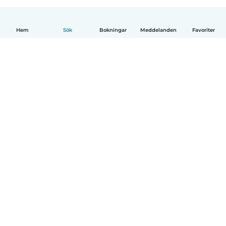
Hem
Sök
Bokningar
Meddelanden
Favoriter
Svenska
Så fungerar det
Hjälp
Villkor & Sekretess
Priser
Företagsinformation
Babysits Företag
Communityregler
© Babysits B.V.