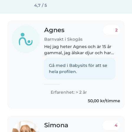
4,7 / 5
Agnes
2
Barnvakt i Skogås
Hej jag heter Agnes och är 15 år
gammal, jag älskar djur och har
även många olika egna djur. Jag
älskar att ta hand om barn och
Gå med i Babysits för att se
tycker de är ett kul sätt att tjäna
hela profilen.
pengar på. Jag kräver..
Erfarenhet: > 2 år
50,00 kr/timme
Simona
4