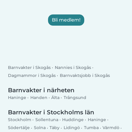
Bli medlem!
Barnvakter i Skogås
Nannies i Skogås
Dagmammor i Skogås
Barnvaktsjobb i Skogås
Barnvakter i närheten
Haninge
Handen
Älta
Trångsund
Barnvakter i Stockholms län
Stockholm
Sollentuna
Huddinge
Haninge
Södertälje
Solna
Täby
Lidingö
Tumba
Värmdö