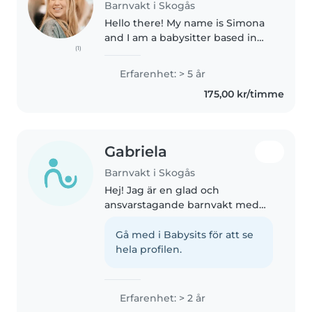
Barnvakt i Skogås
Hello there! My name is Simona
and I am a babysitter based in
(1)
Stockholm. With fluency in both
English 🇺🇸 Estonian 🇪🇪 and
Erfarenhet: > 5 år
basic level of Swedish 🇸🇪(SFI), I
175,00 kr/timme
am able to communicate
effectively..
Gabriela
Barnvakt i Skogås
Hej! Jag är en glad och
ansvarstagande barnvakt med
två års erfarenhet av att ta hand
om förskole- och skolbarn. Jag
Gå med i Babysits för att se
älskar att leka, lyssna på musik
hela profilen.
och berätta sagor. Jag är
bekväm..
Erfarenhet: > 2 år