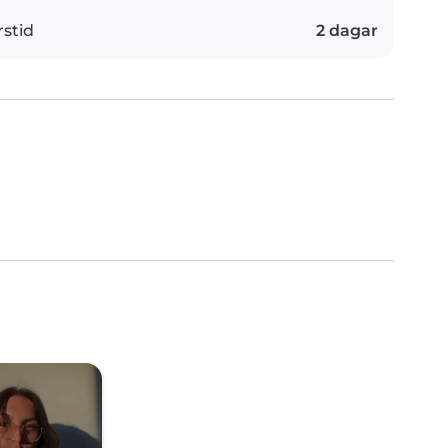
rstid
2 dagar