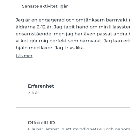
Senaste aktivitet:
Igår
Jag är en engagerad och omtänksam barnvakt me
åldrarna 2-12 år. Jag tagit hand om min lillasy
ensamstående, men jag har även passat andra 
vilket gör mig perfekt som barnvakt. Jag kan erbj
hjälp med läxor. Jag trivs lika..
Läs mer
Erfarenhet
> 4 år
Officiellt ID
Ella har lämnat in ett myndighets-ID och genomf