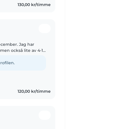
130,00 kr/timme
 December. Jag har
men också lite av 4-10
som är omtänksam och
rofilen.
120,00 kr/timme