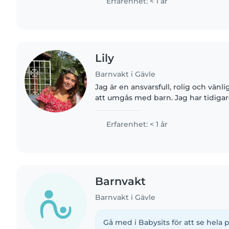
Erfarenhet: < 1 år
Lily
Barnvakt i Gävle
Jag är en ansvarsfull, rolig och vänli
att umgås med barn. Jag har tidigar
en skottiskt familj som hade en 2-år
Jag var..
Erfarenhet: < 1 år
Barnvakt
Barnvakt i Gävle
Gå med i Babysits för att se hela p