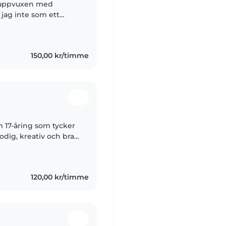
är uppvuxen med
jag inte som ett
ktivitet då jag tycker
150,00 kr/timme
 17-åring som tycker
odig, kreativ och bra
 passar barn i olika
120,00 kr/timme