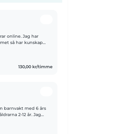
rar online. Jag har
mmet så har kunskap
 yngre syskon och
130,00 kr/timme
m barnvakt med 6 års
ldrarna 2-12 år. Jag
et av min uppväxt då