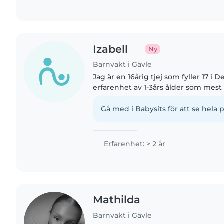
Izabell
Ny
Barnvakt i Gävle
Jag är en 16årig tjej som fyller 17 i
erfarenhet av 1-3års ålder som mest 
års ålder. Jag är en ansvarig tjej 
hjälper gärna..
Gå med i Babysits för att se hela p
Erfarenhet: > 2 år
Mathilda
Barnvakt i Gävle