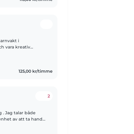
arnvakt i
ch vara kreativ
års erfarenhet av att
125,00 kr/timme
2
g . Jag talar både
enhet av att ta hand
till skolbarn. Jag