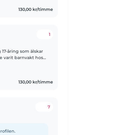
130,00 kr/timme
1
g 17-åring som älskar
e varit barnvakt hos
ing och en 5-åring.
130,00 kr/timme
7
rofilen.