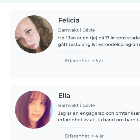
Felicia
Barnvakt i Gävle
Hej! Jag är en tjej på 17 år som stude
gått resturang & livsmedelsprogra
om matlagning och hygien. Jag har
djur hemma så har..
Erfarenhet: > 5 år
Ella
Barnvakt i Gävle
Jag är en engagerad och omtänksa
erfarenhet av att ta hand om barn i å
tagit hand om min lillasyster myck
min mamma är ensamstående,..
Erfarenhet: > 4 år