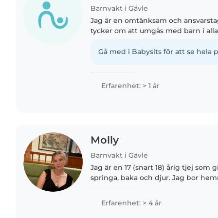
Barnvakt i Gävle
Jag är en omtänksam och ansvarst
tycker om att umgås med barn i alla
ett års erfarenhet och känner mig 
hand om husdjur, laga..
Gå med i Babysits för att se hela p
Erfarenhet: > 1 år
Molly
Barnvakt i Gävle
Jag är en 17 (snart 18) årig tjej som g
springa, baka och djur. Jag bor h
föräldrar och 5 husdjur. Jag går andr
Polhemskolans teknikprogram..
Erfarenhet: > 4 år