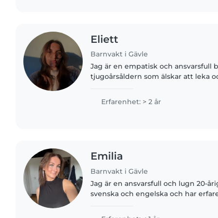
Eliett
Barnvakt i Gävle
Jag är en empatisk och ansvarsfull b
tjugoårsåldern som älskar att leka o
tillsammans med barn. Jag har flera 
vårda barn i alla åldrar,..
Erfarenhet: > 2 år
Emilia
Barnvakt i Gävle
Jag är en ansvarsfull och lugn 20-åri
svenska och engelska och har erfar
om barn i alla åldrar - från spädbarn 
älskar att rita,..