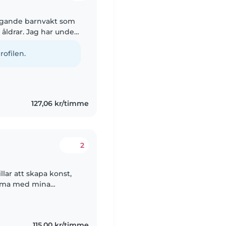
agande barnvakt som
 åldrar. Jag har under
bekväm med att ta
rofilen.
127,06 kr/timme
2
illar att skapa konst,
emma med mina
a året på
115,00 kr/timme