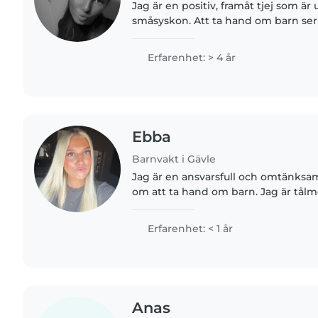
Jag är en positiv, framåt tjej som 
småsyskon. Att ta hand om barn ser 
arbete utan jag ser det mer som en a
det är super kul att..
Erfarenhet: > 4 år
Ebba
Barnvakt i Gävle
Jag är en ansvarsfull och omtänksam
om att ta hand om barn. Jag är tålm
på att hitta på roliga aktiviteter som
åldrar,..
Erfarenhet: < 1 år
Anas