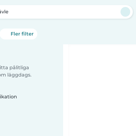
ävle
Fler filter
tta pålitliga
 om läggdags.
ikation